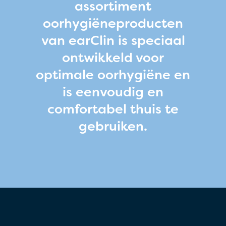
assortiment
oorhygiëneproducten
van earClin is speciaal
ontwikkeld voor
optimale oorhygiëne en
is eenvoudig en
comfortabel thuis te
gebruiken.