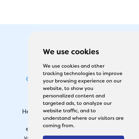
We use cookies
earClin, de
We use cookies and other
tracking technologies to improve
oorspecialist voor
your browsing experience on our
website, to show you
thuis
personalized content and
targeted ads, to analyze our
Het klinisch geteste assortiment
website traffic, and to
understand where our visitors are
oorhygiëneproducten van
coming from.
earClin is speciaal ontwikkeld
voor optimale oorhygiëne en is