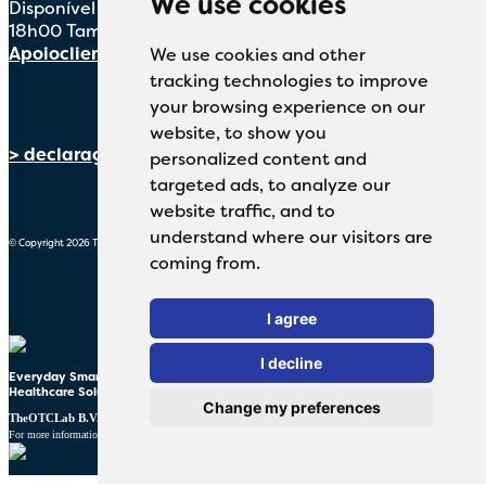
We use cookies
Disponível de segunda a sexta-feira, das 9h00 às
18h00 Também pode enviar um e-mail para
Apoiocliente@expanscience.com
We use cookies and other
tracking technologies to improve
your browsing experience on our
website, to show you
> declaração de confidencialidade
personalized content and
targeted ads, to analyze our
website traffic, and to
understand where our visitors are
© Copyright 2026 TheOTCLab B.V.
coming from.
I agree
I decline
Everyday Smart
Healthcare Solutions
Change my preferences
TheOTCLab B.V.
Fred. Roeskestraat 115, 1076 EE Amsterdam, The Netherlands
www.theotclab.com
For more information please go to