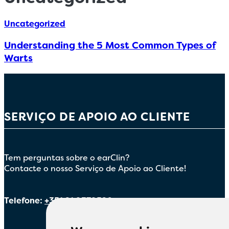
Germany (Deutsch)
Uncategorized
Netherlands (Dutch)
Understanding the 5 Most Common Types of
Warts
Polish (Polski)
Portugal (Portuguese)
SERVIÇO DE APOIO AO CLIENTE
Serbia (српски)
Tem perguntas sobre o earClin?
Contacte o nosso Serviço de Apoio ao Cliente!
Telefone:
+351 21 9379520