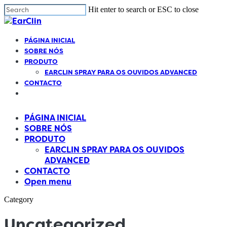
Cl
Skip
Hit enter to search or ESC to close
m
to
Close
main
Search
Menu
content
Find your solution in these countries
PÁGINA INICIAL
SOBRE NÓS
PRODUTO
Choose your language
EARCLIN SPRAY PARA OS OUVIDOS ADVANCED
CONTACTO
Open
menu
Belgium (Dutch)
PÁGINA INICIAL
SOBRE NÓS
Canada (English)
PRODUTO
EARCLIN SPRAY PARA OS OUVIDOS
ADVANCED
Canada (French)
CONTACTO
Open menu
English
Category
Finland (Finnish)
Uncategorized