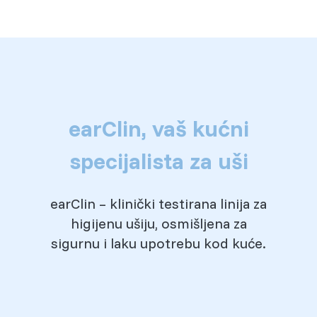
earClin, vaš kućni
specijalista za uši
earClin – klinički testirana linija za
higijenu ušiju, osmišljena za
sigurnu i laku upotrebu kod kuće.