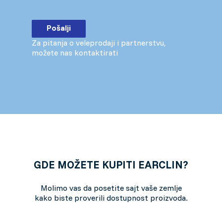
Za pitanja o veleprodaji i partnerstvu,
možete nas kontaktirati
ovde
GDE MOŽETE KUPITI EARCLIN?
Molimo vas da posetite sajt vaše zemlje
kako biste proverili dostupnost proizvoda.