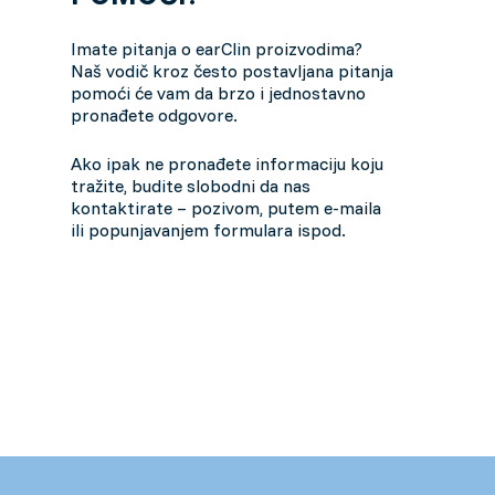
Germany (Deutsch)
Imate pitanja o earClin proizvodima?
Naš vodič kroz često postavljana pitanja
pomoći će vam da brzo i jednostavno
Netherlands (Dutch)
pronađete odgovore.
Polish (Polski)
Ako ipak ne pronađete informaciju koju
tražite, budite slobodni da nas
kontaktirate – pozivom, putem e-maila
Portugal (Portuguese)
ili popunjavanjem formulara ispod.
Serbia (српски)