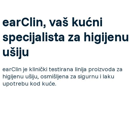
earClin, vaš kućni
specijalista za higijenu
ušiju
earClin je klinički testirana linija proizvoda za
higijenu ušiju, osmišljena za sigurnu i laku
upotrebu kod kuće.