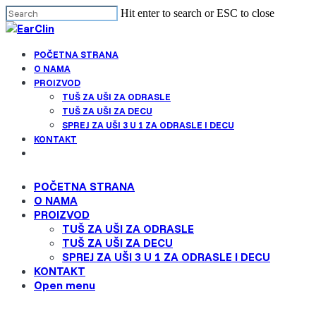
Cl
Skip
Hit enter to search or ESC to close
me
to
Close
main
Search
Menu
content
POČETNA STRANA
Find your solution in these countries
O NAMA
PROIZVOD
TUŠ ZA UŠI ZA ODRASLE
Choose your language
TUŠ ZA UŠI ZA DECU
SPREJ ZA UŠI 3 U 1 ZA ODRASLE I DECU
KONTAKT
Belgium (Dutch)
Open
menu
POČETNA STRANA
Canada (English)
O NAMA
PROIZVOD
Canada (French)
TUŠ ZA UŠI ZA ODRASLE
TUŠ ZA UŠI ZA DECU
SPREJ ZA UŠI 3 U 1 ZA ODRASLE I DECU
English
KONTAKT
Open menu
Finland (Finnish)