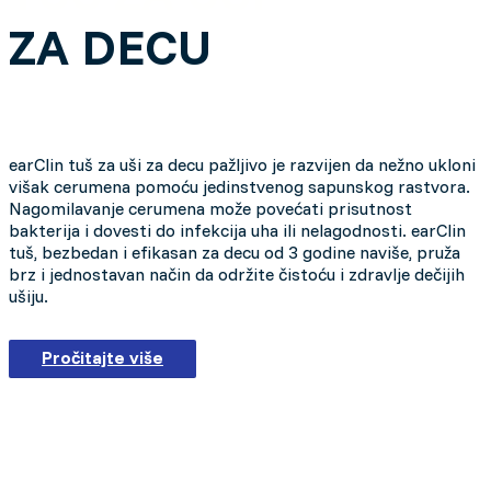
ZA DECU
earClin tuš za uši za decu pažljivo je razvijen da nežno ukloni
višak cerumena pomoću jedinstvenog sapunskog rastvora.
Nagomilavanje cerumena može povećati prisutnost
bakterija i dovesti do infekcija uha ili nelagodnosti. earClin
tuš, bezbedan i efikasan za decu od 3 godine naviše, pruža
brz i jednostavan način da održite čistoću i zdravlje dečijih
ušiju.
Pročitajte više