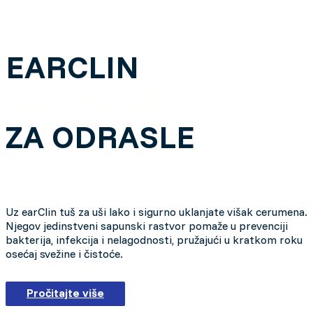
EARCLIN
TUŠ ZA UŠI
ZA ODRASLE
Uz earClin tuš za uši lako i sigurno uklanjate višak cerumena.
Njegov jedinstveni sapunski rastvor pomaže u prevenciji
bakterija, infekcija i nelagodnosti, pružajući u kratkom roku
osećaj svežine i čistoće.
Pročitajte više