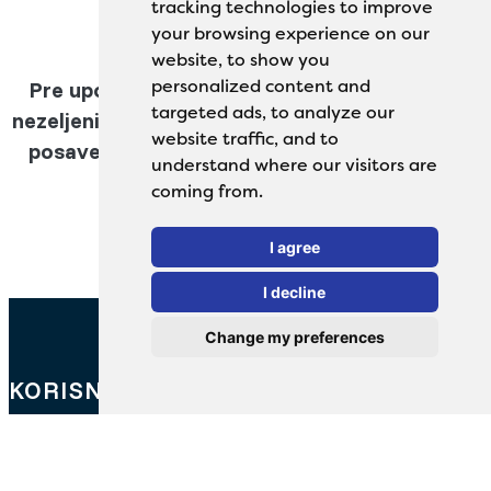
tracking technologies to improve
your browsing experience on our
website, to show you
personalized content and
Pre upotrebe procitati uputstvo! O nameni i
targeted ads, to analyze our
nezeljenim reakcijama na medicinsko sredstvo
website traffic, and to
posavetujte se sa lekarom ili farmaceutom.
understand where our visitors are
coming from.
I agree
I decline
Change my preferences
KORISNIČKI SERVIS
Imate pitanja o proizvodima earClin?