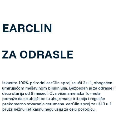
EARCLIN
SPREJ ZA UŠ I 3 U 1
ZA ODRASLE
Iskusite 100% prirodni earClin sprej za uši 3 u 1, obogaćen
umirujućom mešavinom biljnih ulja. Bezbedan je za odrasle i
decu stariju od 6 meseci. Ova višenamenska formula
pomaže da se ublaži bol u uhu, smanji iritacija i reguliše
prekomerno stvaranje cerumena. earClin sprej za uši 3 u 1
pruža nežnu i efikasnu negu ušiju za celu porodicu.